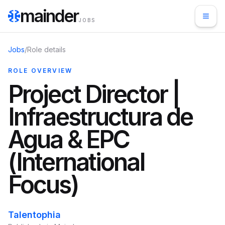
mainder
JOBS
Jobs
/
Role details
ROLE OVERVIEW
Project Director |
Infraestructura de
Agua & EPC
(International
Focus)
Talentophia