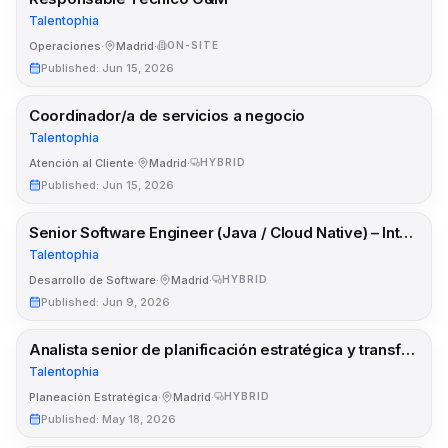
Talentophia
Operaciones
·
Madrid
·
ON-SITE
Published
:
Jun 15, 2026
Coordinador/a de servicios a negocio
Talentophia
Atención al Cliente
·
Madrid
·
HYBRID
Published
:
Jun 15, 2026
Senior Software Engineer (Java / Cloud Native) – International Tech Giant
Talentophia
Desarrollo de Software
·
Madrid
·
HYBRID
Published
:
Jun 9, 2026
Analista senior de planificación estratégica y transformación (Sector Seguros)
Talentophia
Planeación Estratégica
·
Madrid
·
HYBRID
Published
:
May 18, 2026