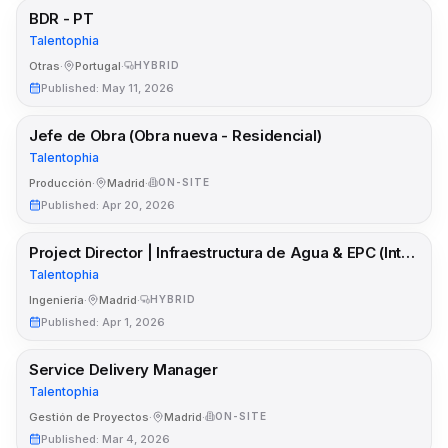
BDR - PT
Talentophia
Otras
·
Portugal
·
HYBRID
Published
:
May 11, 2026
Jefe de Obra (Obra nueva - Residencial)
Talentophia
Producción
·
Madrid
·
ON-SITE
Published
:
Apr 20, 2026
Project Director | Infraestructura de Agua & EPC (International Focus)
Talentophia
Ingeniería
·
Madrid
·
HYBRID
Published
:
Apr 1, 2026
Service Delivery Manager
Talentophia
Gestión de Proyectos
·
Madrid
·
ON-SITE
Published
:
Mar 4, 2026