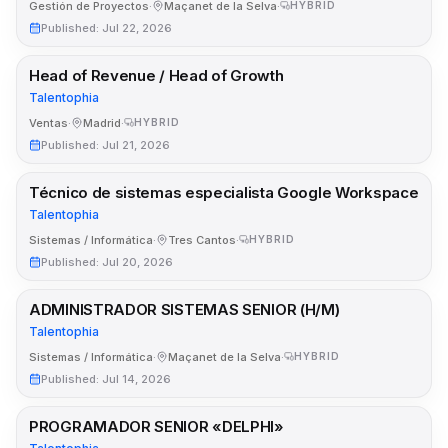
Gestión de Proyectos
·
Maçanet de la Selva
·
HYBRID
Published
:
Jul 22, 2026
Head of Revenue / Head of Growth
Talentophia
Ventas
·
Madrid
·
HYBRID
Published
:
Jul 21, 2026
Técnico de sistemas especialista Google Workspace
Talentophia
Sistemas / Informática
·
Tres Cantos
·
HYBRID
Published
:
Jul 20, 2026
ADMINISTRADOR SISTEMAS SENIOR (H/M)
Talentophia
Sistemas / Informática
·
Maçanet de la Selva
·
HYBRID
Published
:
Jul 14, 2026
PROGRAMADOR SENIOR «DELPHI»