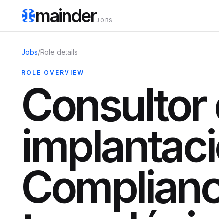
mainder
JOBS
Jobs
/
Role details
ROLE OVERVIEW
Consultor
implantaci
Complian