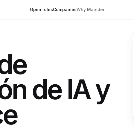
Open roles
Companies
Why Mainder
 de
ón de IA y
ce