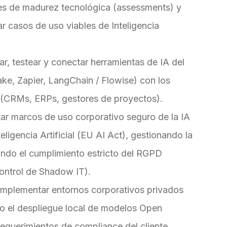
es de madurez tecnológica (assessments) y
car casos de uso viables de Inteligencia
r, testear y conectar herramientas de IA del
e, Zapier, LangChain / Flowise) con los
e (CRMs, ERPs, gestores de proyectos).
ar marcos de uso corporativo seguro de la IA
igencia Artificial (EU AI Act), gestionando la
zando el cumplimiento estricto del RGPD
control de
Shadow IT
).
 implementar entornos corporativos privados
 o el despliegue local de modelos Open
requerimientos de compliance del cliente