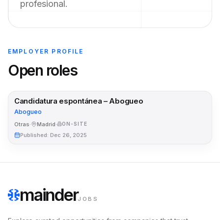
profesional.
EMPLOYER PROFILE
Open roles
Candidatura espontánea – Abogueo
Abogueo
Otras
·
Madrid
·
ON-SITE
Published
:
Dec 26, 2025
mainder
JOBS