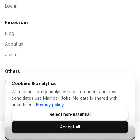
Log in
Resources
Blog
About us
Join us
Others
Pricing
Cookies & analytics
We use first-party analytics tools to understand how
Contact
candidates use Mainder Jobs. No data is shared with
Sitemap
advertisers.
Privacy policy
Reject non-essential
Privacy Policy
Help
Terms of Use
Legal
Data Protection
Accept all
© Copyright 2026 Mainder SL
Apply for this role
›