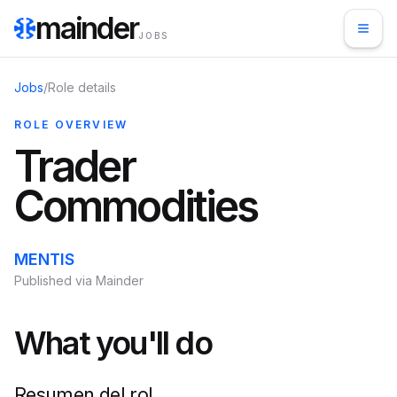
mainder
JOBS
Jobs
/
Role details
ROLE OVERVIEW
Trader
Commodities
MENTIS
Published via Mainder
What you'll do
Resumen del rol