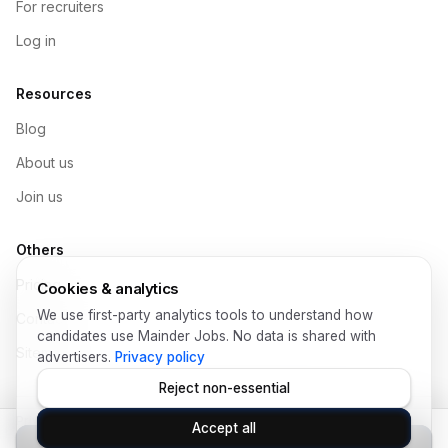
For recruiters
Log in
Resources
Blog
About us
Join us
Others
Pricing
Cookies & analytics
We use first-party analytics tools to understand how
Contact
candidates use Mainder Jobs. No data is shared with
Sitemap
advertisers.
Privacy policy
Reject non-essential
Privacy Policy
Help
Terms of Use
Legal
Data Protection
Accept all
© Copyright 2026 Mainder SL
Apply for this role
›