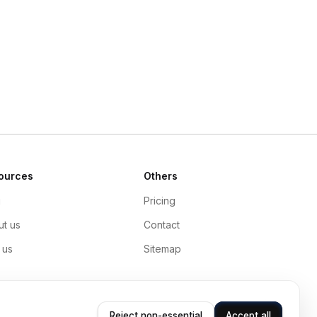
ources
Others
g
Pricing
t us
Contact
 us
Sitemap
Reject non-essential
Accept all