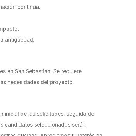
mación continua.
impacto.
la antigüedad.
nes en San Sebastián. Se requiere
las necesidades del proyecto.
 inicial de las solicitudes, seguida de
Los candidatos seleccionados serán
estras oficinas. Apreciamos tu interés en