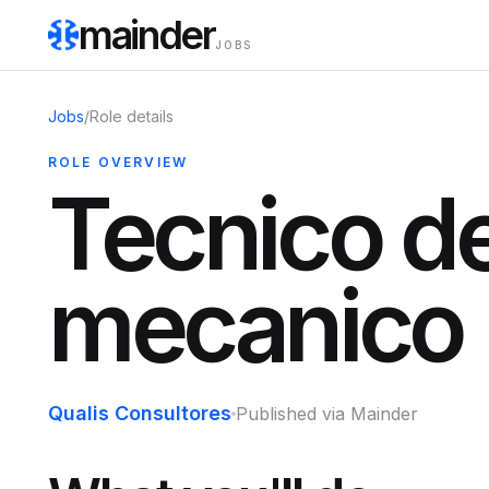
mainder
JOBS
Jobs
/
Role details
ROLE OVERVIEW
Tecnico d
mecanico
Qualis Consultores
Published via Mainder