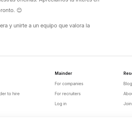
ronto. 😊
rera y unirte a un equipo que valora la
Mainder
Res
For companies
Blo
der to hire
For recruiters
Abou
Log in
Join