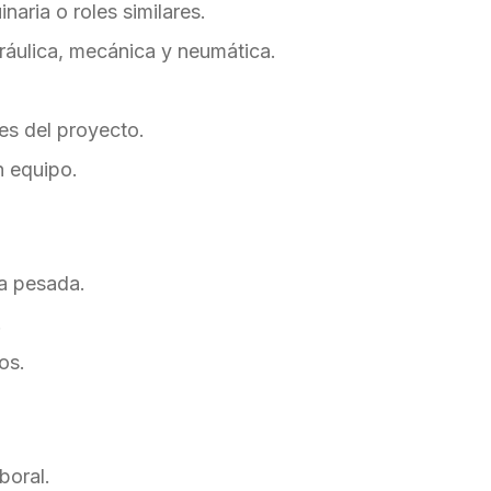
aria o roles similares.
áulica, mecánica y neumática.
es del proyecto.
n equipo.
ia pesada.
.
os.
boral.