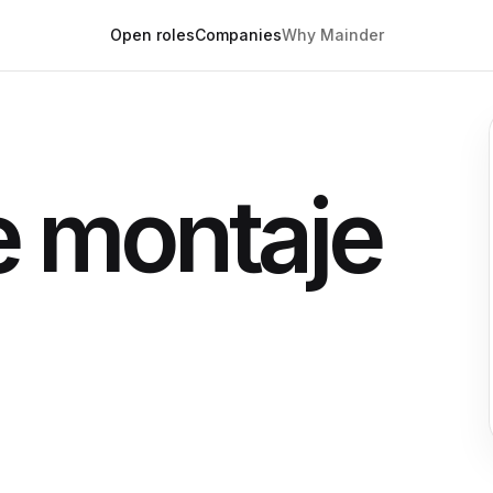
Open roles
Companies
Why Mainder
e montaje