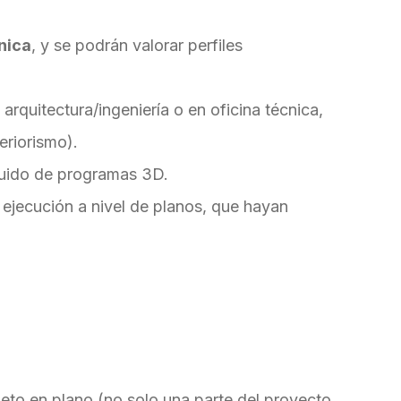
nica
, y se podrán valorar perfiles
arquitectura/ingeniería o en oficina técnica,
eriorismo).
luido de programas 3D.
 ejecución a nivel de planos, que hayan
eto en plano (no solo una parte del proyecto