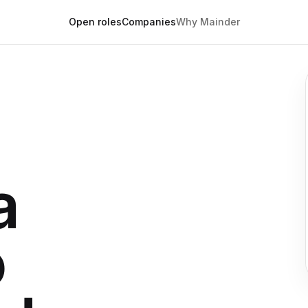
Open roles
Companies
Why Mainder
a
o