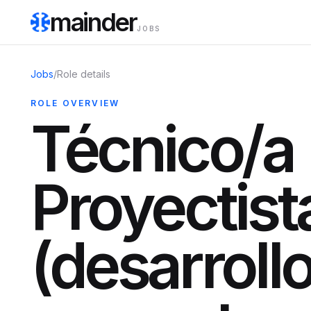
mainder
JOBS
Jobs
/
Role details
ROLE OVERVIEW
Técnico/a
Proyectist
(desarroll