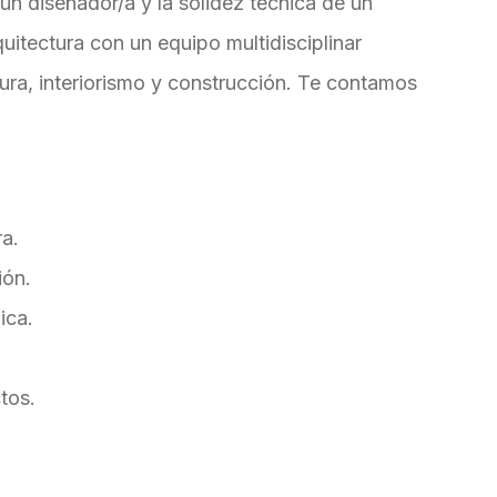
un diseñador/a y la solidez técnica de un
uitectura con un equipo multidisciplinar
ura, interiorismo y construcción. Te contamos
ra.
ión.
ica.
tos.