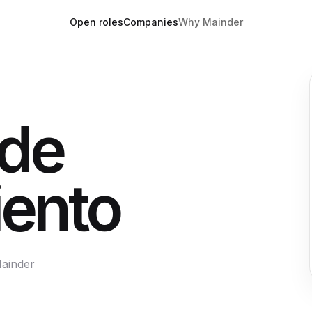
Open roles
Companies
Why Mainder
 de
ento
Mainder