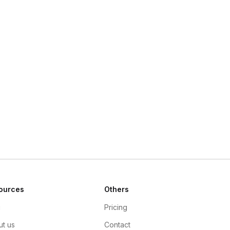
ources
Others
g
Pricing
t us
Contact