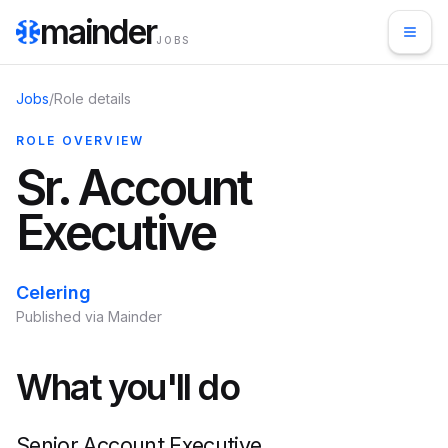
mainder
JOBS
Jobs
/
Role details
ROLE OVERVIEW
Sr. Account
Executive
Celering
Published via Mainder
What you'll do
Senior Account Executive