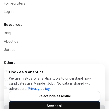
For recruiters
Log in
Resources
Blog
About us
Join us
Others
Pricing
Cookies & analytics
We use first-party analytics tools to understand how
Contact
candidates use Mainder Jobs. No data is shared with
Sitemap
advertisers.
Privacy policy
Reject non-essential
Privacy Policy
Help
Terms of Use
Legal
Data Protection
Accept all
© Copyright 2026 Mainder SL