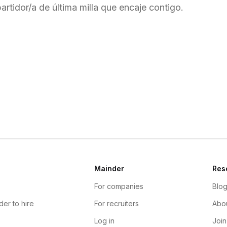
tidor/a de última milla que encaje contigo.
Mainder
Res
For companies
Blo
der to hire
For recruiters
Abou
Log in
Join