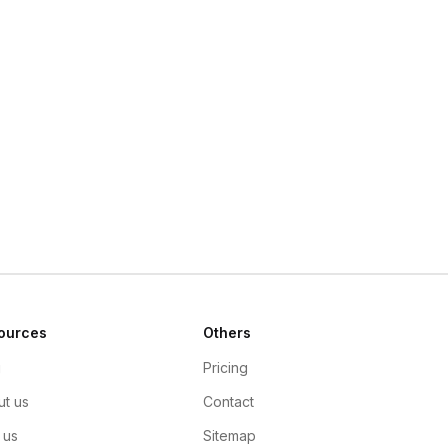
ources
Others
g
Pricing
t us
Contact
 us
Sitemap