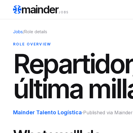
mainder
JOBS
Jobs
/
Role details
ROLE OVERVIEW
Repartidor
última mill
Mainder Talento Logística
Published via Mainder