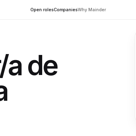
Open roles
Companies
Why Mainder
/a de
a