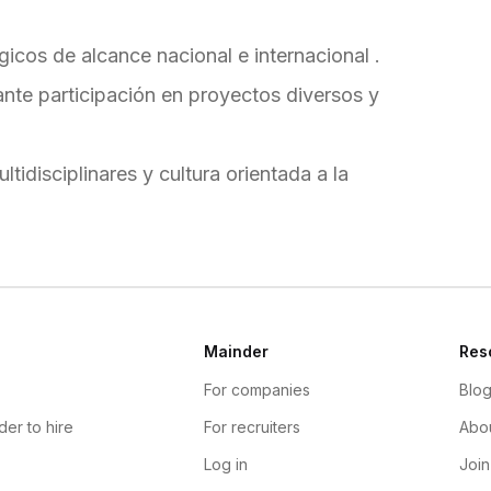
icos de alcance nacional e internacional .
nte participación en proyectos diversos y
tidisciplinares y cultura orientada a la
Mainder
Res
For companies
Blo
der to hire
For recruiters
Abou
Log in
Join