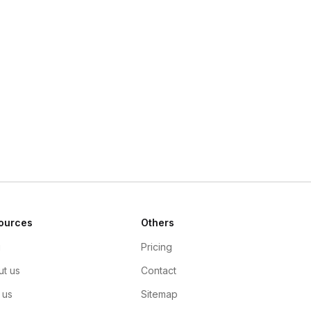
ources
Others
g
Pricing
t us
Contact
 us
Sitemap