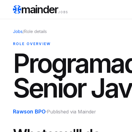
mainder
JOBS
Jobs
/
Role details
ROLE OVERVIEW
Programad
Senior Ja
Rawson BPO
Published via Mainder