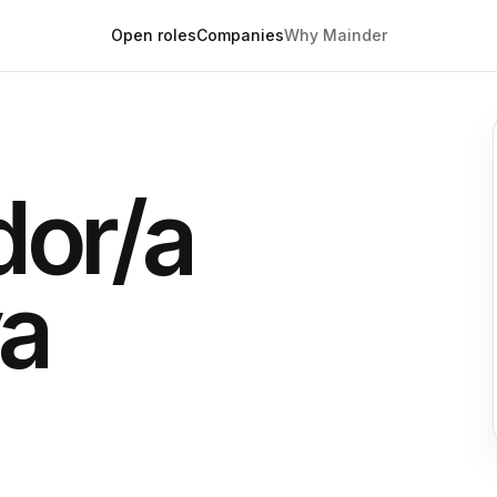
Open roles
Companies
Why Mainder
or/a
va