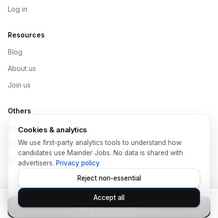
Log in
Resources
Blog
About us
Join us
Others
Pricing
Cookies & analytics
We use first-party analytics tools to understand how
Contact
candidates use Mainder Jobs. No data is shared with
Sitemap
advertisers.
Privacy policy
Reject non-essential
Privacy Policy
Help
Terms of Use
Legal
Data Protection
Accept all
© Copyright 2026 Mainder SL
Apply for this role
›