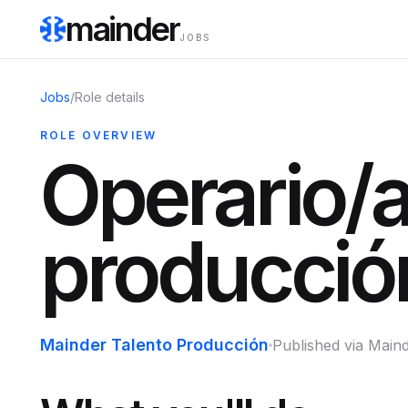
mainder
JOBS
Jobs
/
Role details
ROLE OVERVIEW
Operario/a
producció
Mainder Talento Producción
Published via Main