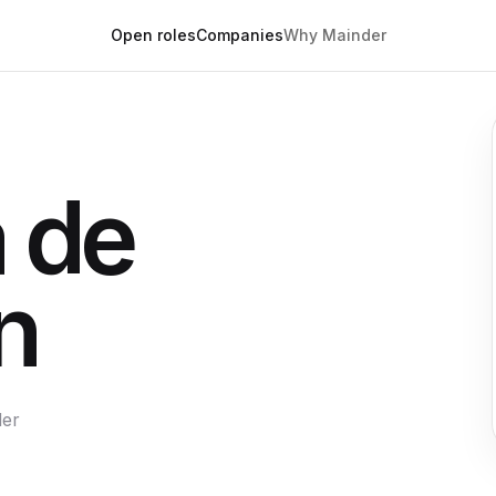
Open roles
Companies
Why Mainder
 de
n
der