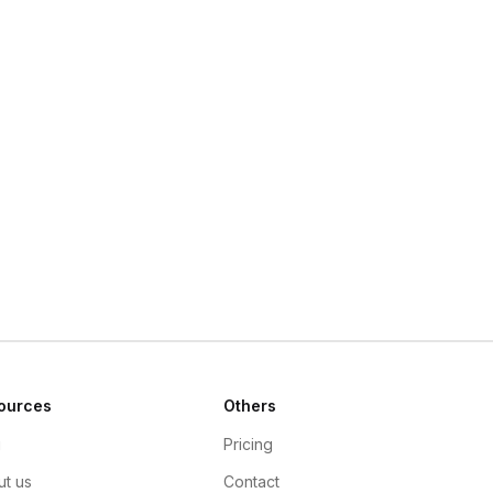
ources
Others
g
Pricing
t us
Contact