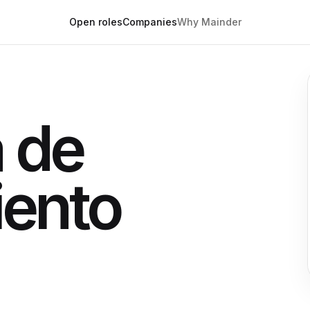
Open roles
Companies
Why Mainder
 de
ento