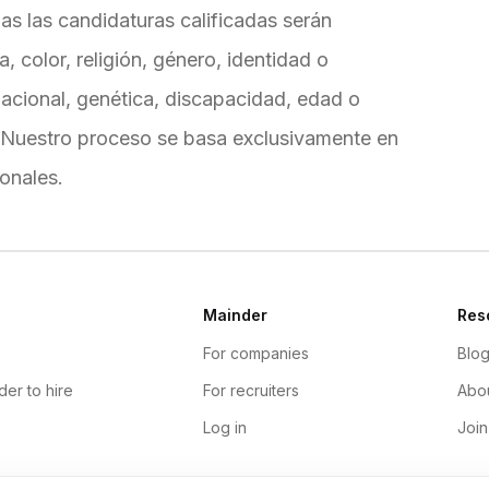
as las candidaturas calificadas serán
, color, religión, género, identidad o
nacional, genética, discapacidad, edad o
ey. Nuestro proceso se basa exclusivamente en
onales.
Mainder
Res
For companies
Blo
der to hire
For recruiters
Abou
Log in
Join