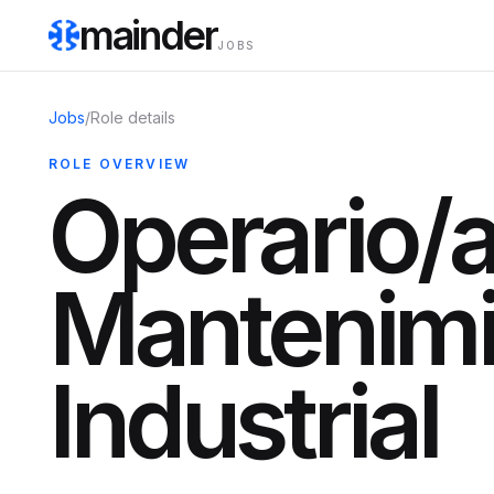
mainder
JOBS
Jobs
/
Role details
ROLE OVERVIEW
Operario/a
Mantenimi
Industrial