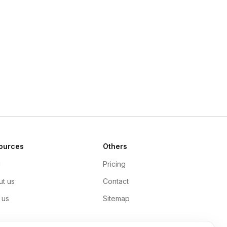
ources
Others
g
Pricing
t us
Contact
 us
Sitemap