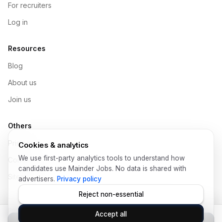
For recruiters
Log in
Resources
Blog
About us
Join us
Others
Pricing
Cookies & analytics
We use first-party analytics tools to understand how
Contact
candidates use Mainder Jobs. No data is shared with
Sitemap
advertisers.
Privacy policy
Reject non-essential
Privacy Policy
Help
Terms of Use
Legal
Data Protection
Accept all
© Copyright 2026 Mainder SL