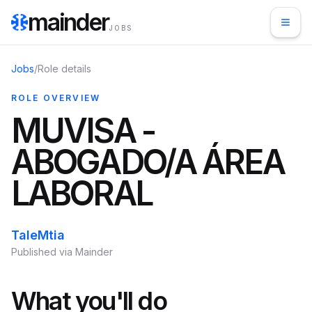
mainder
JOBS
Jobs
/
Role details
ROLE OVERVIEW
MUVISA -
ABOGADO/A ÁREA
LABORAL
TaleMtia
Published via Mainder
What you'll do