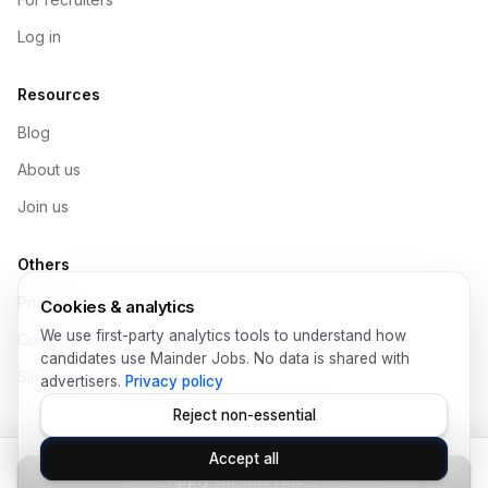
Log in
Resources
Blog
About us
Join us
Others
Pricing
Cookies & analytics
We use first-party analytics tools to understand how
Contact
candidates use Mainder Jobs. No data is shared with
Sitemap
advertisers.
Privacy policy
Reject non-essential
Privacy Policy
Help
Terms of Use
Legal
Data Protection
Accept all
© Copyright 2026 Mainder SL
Apply for this role
›