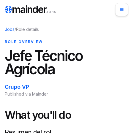
mainder
JOBS
Jobs
/
Role details
ROLE OVERVIEW
Jefe Técnico
Agrícola
Grupo VP
Published via Mainder
What you'll do
Resumen del rol