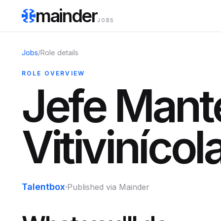
mainder
JOBS
Jobs
/
Role details
ROLE OVERVIEW
Jefe Mant
Vitivinícol
Talentbox
Published via Mainder