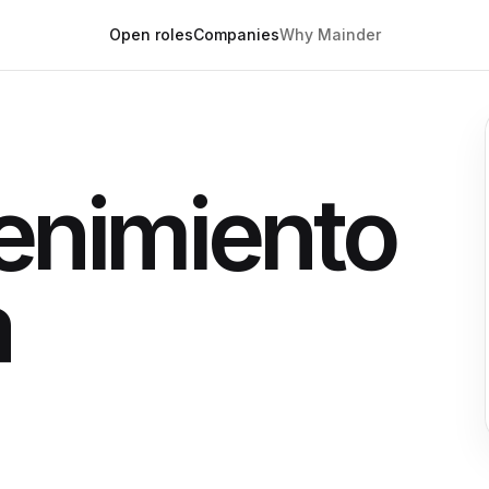
Open roles
Companies
Why Mainder
enimiento
a