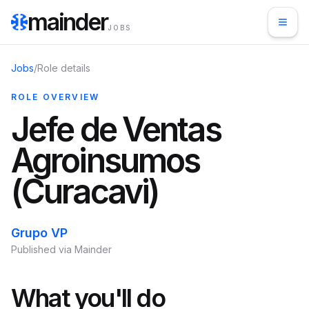
mainder
JOBS
Jobs
/
Role details
ROLE OVERVIEW
Jefe de Ventas
Agroinsumos
(Curacavi)
Grupo VP
Published via Mainder
What you'll do