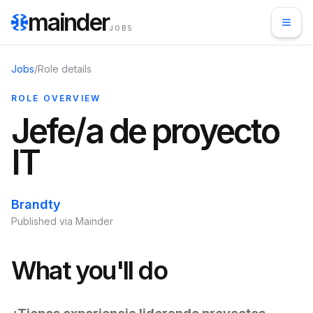
mainder
JOBS
Jobs
/
Role details
ROLE OVERVIEW
Jefe/a de proyecto
IT
Brandty
Published via Mainder
What you'll do