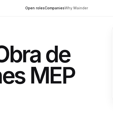
Open roles
Companies
Why Mainder
Obra de
ones MEP