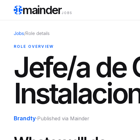
mainder
JOBS
Jobs
/
Role details
ROLE OVERVIEW
Jefe/a de 
Instalaci
Brandty
Published via Mainder