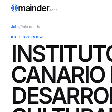
mainder
JOBS
Jobs
/
Role details
ROLE OVERVIEW
INSTITUT
CANARIO 
DESARRO