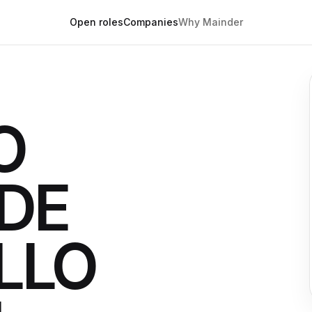
Open roles
Companies
Why Mainder
O
DE
LLO