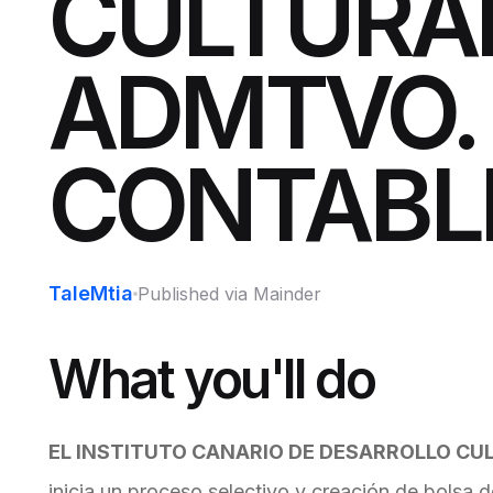
CULTURAL
ADMTVO.
CONTABL
TaleMtia
Published via Mainder
What you'll do
EL INSTITUTO CANARIO DE DESARROLLO CU
inicia un proceso selectivo y creación de bolsa