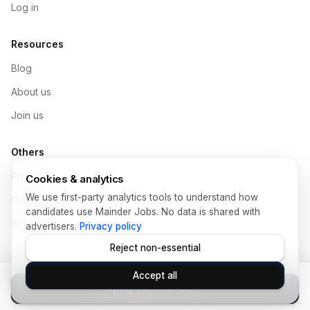
Log in
Resources
Blog
About us
Join us
Others
Pricing
Cookies & analytics
We use first-party analytics tools to understand how
Contact
candidates use Mainder Jobs. No data is shared with
Sitemap
advertisers.
Privacy policy
Reject non-essential
Privacy Policy
Help
Terms of Use
Legal
Data Protection
Accept all
© Copyright 2026 Mainder SL
Apply for this role
›