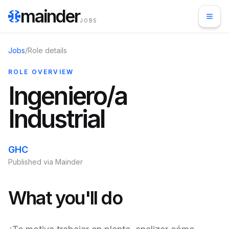
mainder
JOBS
Jobs
/
Role details
ROLE OVERVIEW
Ingeniero/a
Industrial
GHC
Published via Mainder
What you'll do