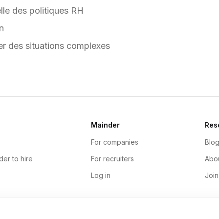
lle des politiques RH
in
er des situations complexes
Mainder
Res
For companies
Blo
der to hire
For recruiters
Abou
Log in
Join