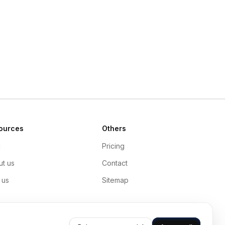
ources
Others
g
Pricing
t us
Contact
 us
Sitemap