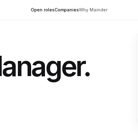
Open roles
Companies
Why Mainder
Manager.