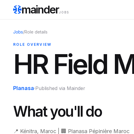
mainder
JOBS
Jobs
/
Role details
ROLE OVERVIEW
HR Field 
Planasa
Published via Mainder
What you'll do
📍 Kénitra, Maroc | 🏢 Planasa Pépinière Maroc