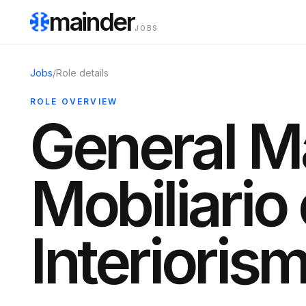
mainder
JOBS
Jobs
/
Role details
ROLE OVERVIEW
General M
Mobiliario 
Interioris