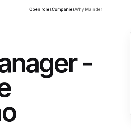
Open roles
Companies
Why Mainder
anager -
e
mo