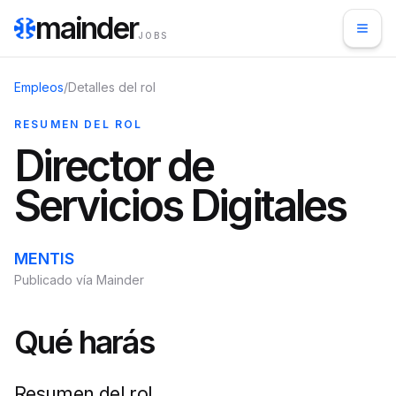
mainder
JOBS
Empleos
/
Detalles del rol
RESUMEN DEL ROL
Director de
Servicios Digitales
MENTIS
Publicado vía Mainder
Qué harás
Resumen del rol