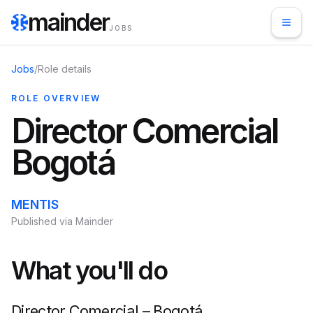
mainder
JOBS
Jobs
/
Role details
ROLE OVERVIEW
Director Comercial
Bogotá
MENTIS
Published via Mainder
What you'll do
Director Comercial – Bogotá