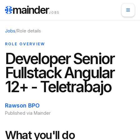
mainder
JOBS
Jobs
/
Role details
ROLE OVERVIEW
Developer Senior
Fullstack Angular
12+ - Teletrabajo
Rawson BPO
Published via Mainder
What you'll do