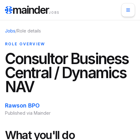
mainder
JOBS
Jobs
/
Role details
ROLE OVERVIEW
Consultor Business
Central / Dynamics
NAV
Rawson BPO
Published via Mainder
What you'll do