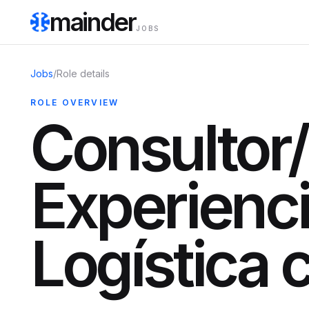
mainder
JOBS
Jobs
/
Role details
ROLE OVERVIEW
Consultor/
Experienc
Logística 