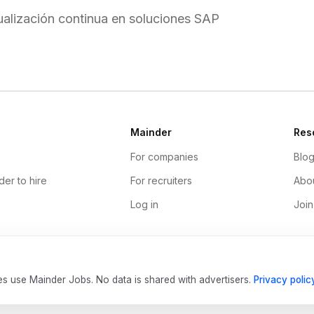
ualización continua en soluciones SAP
Mainder
Res
For companies
Blo
der to hire
For recruiters
Abou
Log in
Join
es use Mainder Jobs. No data is shared with advertisers.
Privacy polic