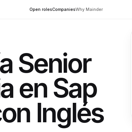
Open roles
Companies
Why Mainder
a Senior
ia en Sap
con Inglés