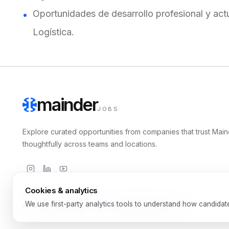
Oportunidades de desarrollo profesional y act
Logística.
mainder
JOBS
Explore curated opportunities from companies that trust Main
thoughtfully across teams and locations.
Cookies & analytics
We use first-party analytics tools to understand how candidat
Privacy Policy
Help
Terms of Use
Legal
Data Protection