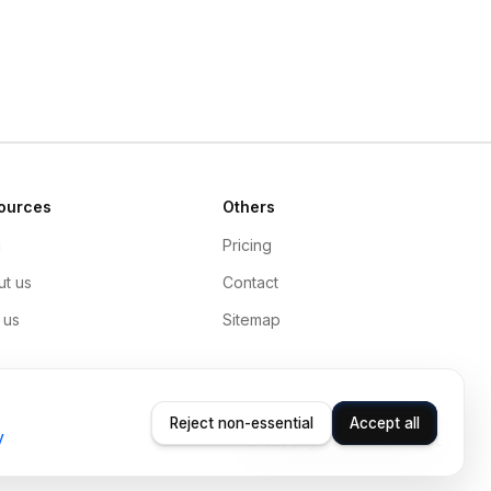
ources
Others
g
Pricing
t us
Contact
 us
Sitemap
Reject non-essential
Accept all
y
© Copyright 2026 Mainder SL