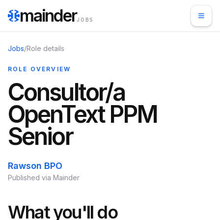
mainder
JOBS
Jobs
/
Role details
ROLE OVERVIEW
Consultor/a
OpenText PPM
Senior
Rawson BPO
Published via Mainder
What you'll do