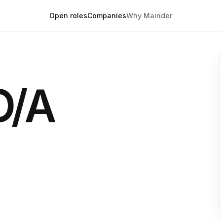
Open roles
Companies
Why Mainder
O/A