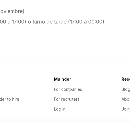
noviembre)
00 a 17:00) o turno de tarde (17:00 a 00:00)
Mainder
Res
For companies
Blo
der to hire
For recruiters
Abou
Log in
Join