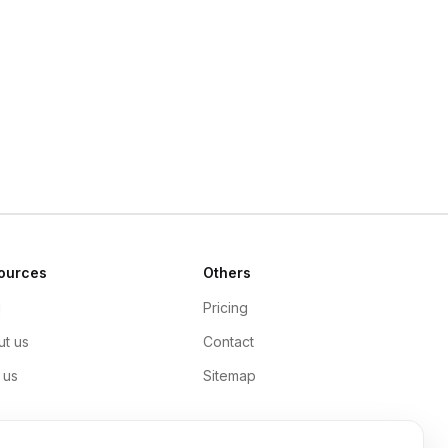
ources
Others
g
Pricing
t us
Contact
 us
Sitemap