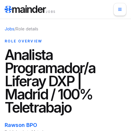
mainder
JOBS
Jobs
/
Role details
ROLE OVERVIEW
Analista
Programador/a
Liferay DXP |
Madrid / 100%
Teletrabajo
Rawson BPO