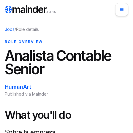
mainder
JOBS
Jobs
/
Role details
ROLE OVERVIEW
Analista Contable
Senior
HumanArt
Published via Mainder
What you'll do
Sobre la empresa