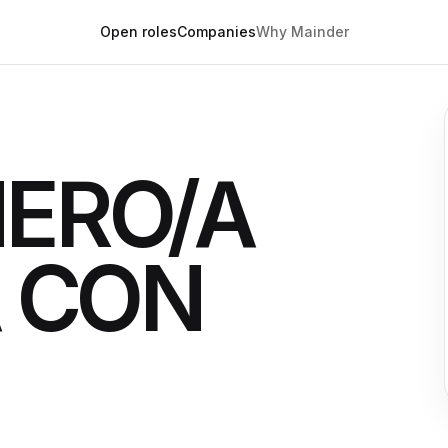
Open roles
Companies
Why Mainder
ERO/A
A CON