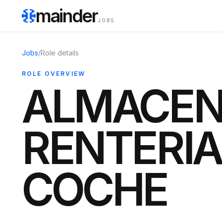
mainder
JOBS
Jobs
/
Role details
ROLE OVERVIEW
ALMACEN
RENTERI
COCHE