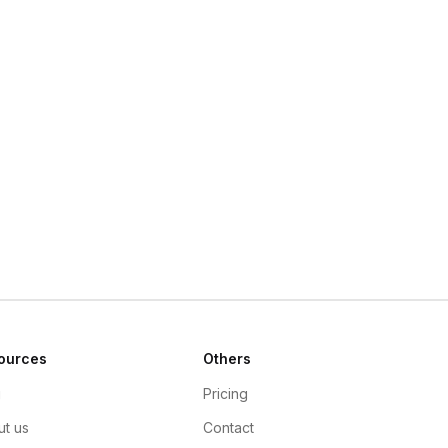
ources
Others
g
Pricing
t us
Contact