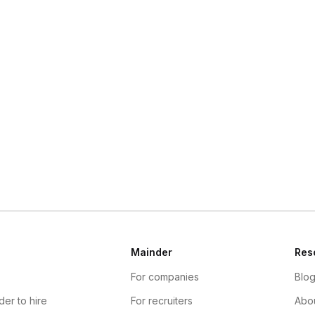
Mainder
Res
For companies
Blo
der to hire
For recruiters
Abou