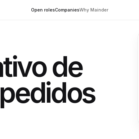
Open roles
Companies
Why Mainder
tivo de
y pedidos