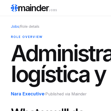
mainder
JOBS
Jobs
/
Role details
ROLE OVERVIEW
Administra
logística 
Nara Executive
Published via Mainder