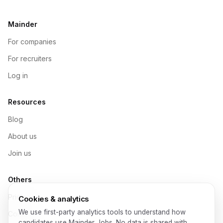
Mainder
For companies
For recruiters
Log in
Resources
Blog
About us
Join us
Others
Pricing
Cookies & analytics
We use first-party analytics tools to understand how
Contact
candidates use Mainder Jobs. No data is shared with