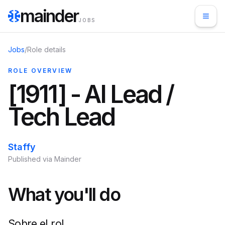
mainder
JOBS
Jobs
/
Role details
ROLE OVERVIEW
[1911] - AI Lead /
Tech Lead
Staffy
Published via Mainder
What you'll do
Sobre el rol