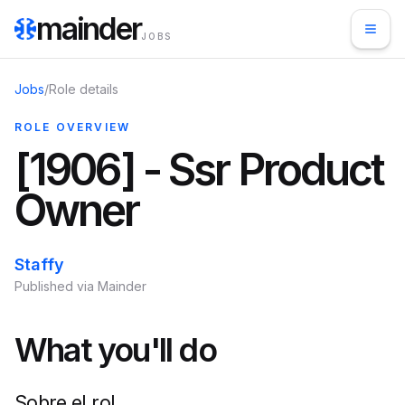
mainder
JOBS
Jobs
/
Role details
ROLE OVERVIEW
[1906] - Ssr Product
Owner
Staffy
Published via Mainder
What you'll do
Sobre el rol