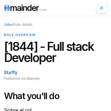
mainder
JOBS
Jobs
/
Role details
ROLE OVERVIEW
[1844] - Full stack
Developer
Staffy
Published via Mainder
What you'll do
Sobre el rol